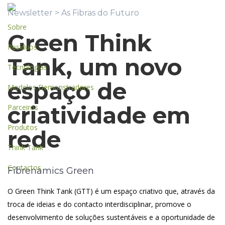
Newsletter
> As Fibras do Futuro
Sobre
Green Think
Resíduos
Tank, um novo
Tecnologias
espaço de
Modelos Demonstradores
criatividade em
Parceiros
Produtos
rede
Think Tank
Contactos
Fibrenamics Green
O Green Think Tank (GTT) é um espaço criativo que, através da
troca de ideias e do contacto interdisciplinar, promove o
desenvolvimento de soluções sustentáveis e a oportunidade de