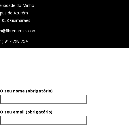
ersidade do Minho
pus de Azurém
-058 Guimarães
n@fibrenamics.com
1) 917 798 754
O seu nome (obrigatório)
O seu email (obrigatório)