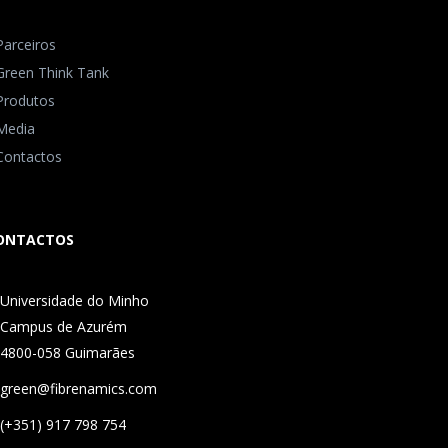
Parceiros
Green Think Tank
Produtos
Media
Contactos
ONTACTOS
Universidade do Minho
Campus de Azurém
4800-058 Guimarães
green@fibrenamics.com
(+351) 917 798 754