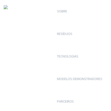
SOBRE
parceiros_transformacao
RESÍDUOS
Published
1 Março, 2017
at
126 × 127
in
Parceiros
.
← Previous
Next →
TECNOLOGIAS
Leave a Reply
MODELOS DEMONSTRADORES
PARCEIROS