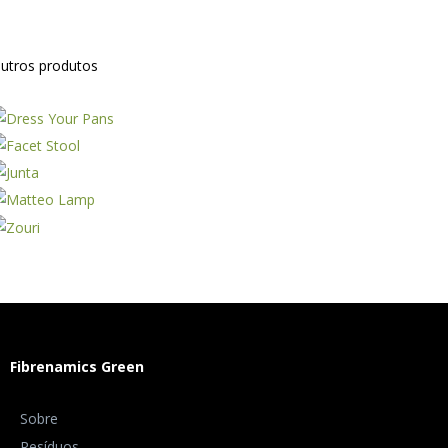
utros produtos
Fibrenamics Green
Sobre
Resíduos