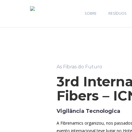
SOBRE
RESÍDUOS
As Fibras do Futuro
3rd Intern
Fibers – I
Vigilância Tecnologica
A Fibrenamics organizou, nos passados 
evento internacional teve lugar no Hot