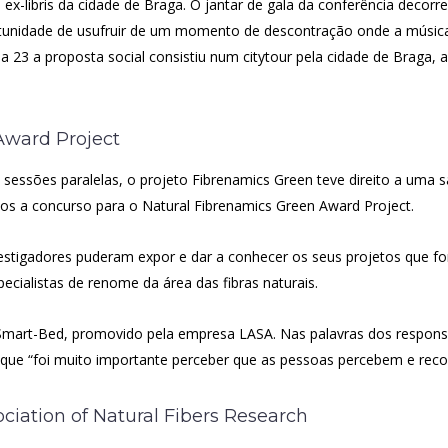
 ex-libris da cidade de Braga. O jantar de gala da conferência deco
rtunidade de usufruir de um momento de descontração onde a músic
dia 23 a proposta social consistiu num citytour pela cidade de Braga
Award Project
 sessões paralelas, o projeto Fibrenamics Green teve direito a uma
os a concurso para o Natural Fibrenamics Green Award Project.
vestigadores puderam expor e dar a conhecer os seus projetos que fo
pecialistas de renome da área das fibras naturais.
 Smart-Bed, promovido pela empresa LASA. Nas palavras dos respons
que “foi muito importante perceber que as pessoas percebem e rec
iation of Natural Fibers Research