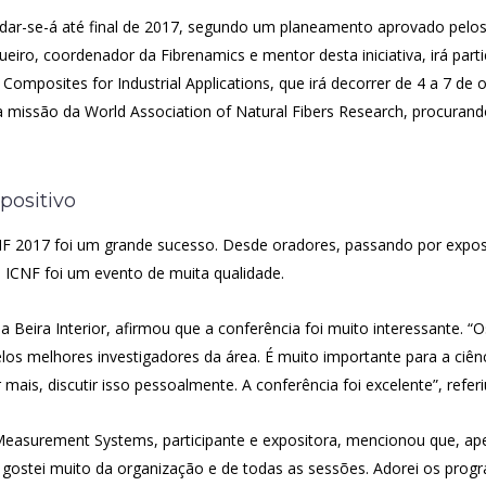
ão dar-se-á até final de 2017, segundo um planeamento aprovado pe
iro, coordenador da Fibrenamics e mentor desta iniciativa, irá partic
Composites for Industrial Applications, que irá decorrer de 4 a 7 de
 missão da World Association of Natural Fibers Research, procurando
ositivo
NF 2017 foi um grande sucesso. Desde oradores, passando por exposi
a ICNF foi um evento de muita qualidade.
 Beira Interior, afirmou que a conferência foi muito interessante. “
s melhores investigadores da área. É muito importante para a ciênci
mais, discutir isso pessoalmente. A conferência foi excelente”, referi
Measurement Systems, participante e expositora, mencionou que, ape
u gostei muito da organização e de todas as sessões. Adorei os progr