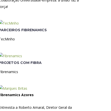
Colaboração Universidade-empresa: a união faz a
força!
PARCEIROS FIBRENAMICS
TecMinho
PROJETOS COM FIBRA
Fibrenamics
Fibrenamics Azores
Entrevista a Roberto Amaral, Diretor Geral da