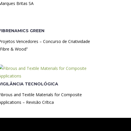
Marques Britas SA
FIBRENAMICS GREEN
Projetos Vencedores – Concurso de Criatividade
“Fibre & Wood”
VIGILÂNCIA TECNOLÓGICA
Fibrous and Textile Materials for Composite
Applications – Revisão Crítica