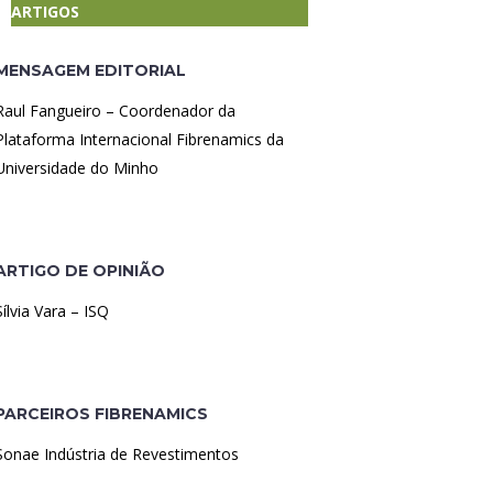
ARTIGOS
MENSAGEM EDITORIAL
Raul Fangueiro – Coordenador da
Plataforma Internacional Fibrenamics da
Universidade do Minho
ARTIGO DE OPINIÃO
Sílvia Vara – ISQ
PARCEIROS FIBRENAMICS
Sonae Indústria de Revestimentos