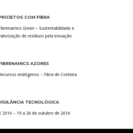
PROJETOS COM FIBRA
Fibrenamics Green – Sustentabilidade e
valorização de resíduos pela inovação
FIBRENAMICS AZORES
Recursos endógenos – Fibra de Conteira
VIGILÂNCIA TECNOLÓGICA
K 2016 – 19 a 26 de outubro de 2016