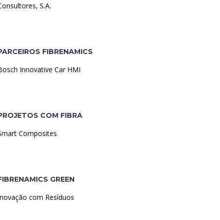
Consultores, S.A.
PARCEIROS FIBRENAMICS
Bosch Innovative Car HMI
PROJETOS COM FIBRA
Smart Composites
FIBRENAMICS GREEN
Inovação com Resíduos