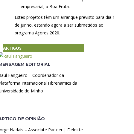
empresarial, a Boa Fruta.
Estes projetos têm um arranque previsto para dia 1
de junho, estando agora a ser submetidos ao
programa Açores 2020.
ARTIGOS
MENSAGEM EDITORIAL
Raul Fangueiro – Coordenador da
Plataforma Internacional Fibrenamics da
Universidade do Minho
ARTIGO DE OPINIÃO
Jorge Nadais – Associate Partner | Deloitte