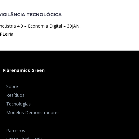
VIGILÂNCIA TECNOLÓGICA
Indústria 4.0 – Economia Digital – 30JAN,
IPLeiria
Fibrenamics Green
Sobre
Resíduos
Tecnologias
Modelos Demonstradores
Parceiros