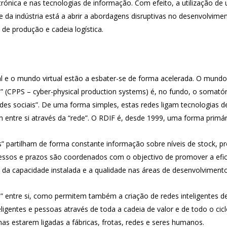
ctrónica e nas tecnologias de informação. Com efeito, a utilização de
 da indústria está a abrir a abordagens disruptivas no desenvolvim
de produção e cadeia logística.
l e o mundo virtual estão a esbater-se de forma acelerada. O mundo v
” (CPPS – cyber-physical production systems) é, no fundo, o somatór
edes sociais”. De uma forma simples, estas redes ligam tecnologia
entre si através da “rede”. O RDIF é, desde 1999, uma forma primári
es” partilham de forma constante informação sobre níveis de stock,
essos e prazos são coordenados com o objectivo de promover a efic
da capacidade instalada e a qualidade nas áreas de desenvolviment
 entre si, como permitem também a criação de redes inteligentes de
igentes e pessoas através de toda a cadeia de valor e de todo o cic
s estarem ligadas a fábricas, frotas, redes e seres humanos.