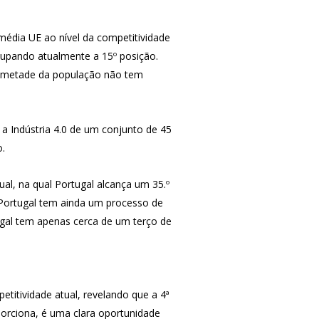
édia UE ao nível da competitividade
cupando atualmente a 15º posição.
o (metade da população não tem
a Indústria 4.0 de um conjunto de 45
o.
al, na qual Portugal alcança um 35.º
 Portugal tem ainda um processo de
tugal tem apenas cerca de um terço de
itividade atual, revelando que a 4ª
porciona, é uma clara oportunidade