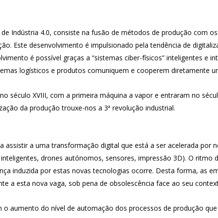
da de Indústria 4.0, consiste na fusão de métodos de produção com 
ão. Este desenvolvimento é impulsionado pela tendência de digitali
imento é possível graças a “sistemas ciber-físicos” inteligentes e in
temas logísticos e produtos comuniquem e cooperem diretamente u
e no século XVIII, com a primeira máquina a vapor e entraram no sécu
ação da produção trouxe-nos a 3ª revolução industrial.
tá a assistir a uma transformação digital que está a ser acelerada po
 inteligentes, drones autónomos, sensores, impressão 3D). O ritmo d
ça induzida por estas novas tecnologias ocorre. Desta forma, as e
nte a esta nova vaga, sob pena de obsolescência face ao seu contex
m o aumento do nível de automação dos processos de produção que 