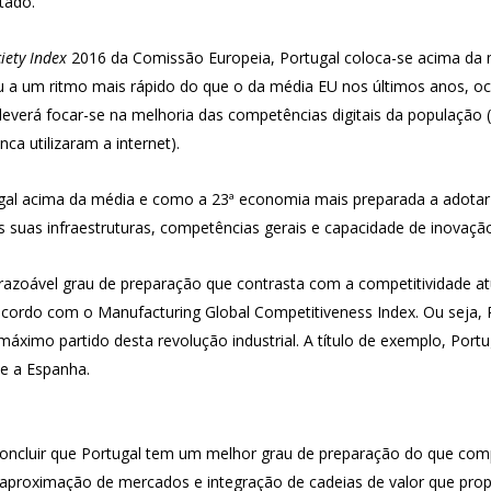
tado.
iety Index
2016 da Comissão Europeia, Portugal coloca-se acima da m
eu a um ritmo mais rápido do que o da média EU nos últimos anos, o
everá focar-se na melhoria das competências digitais da populaçã
ca utilizaram a internet).
gal acima da média e como a 23ª economia mais preparada a adotar 
s suas infraestruturas, competências gerais e capacidade de inovaçã
azoável grau de preparação que contrasta com a competitividade atu
acordo com o Manufacturing Global Competitiveness Index. Ou seja,
 máximo partido desta revolução industrial. A título de exemplo, Por
e a Espanha.
cluir que Portugal tem um melhor grau de preparação do que compet
 e aproximação de mercados e integração de cadeias de valor que pro