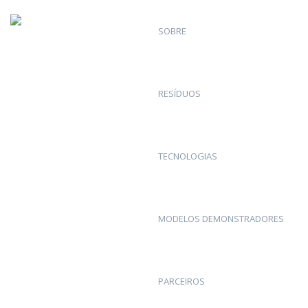
SOBRE
RESÍDUOS
Newsletter
> As Fibras na Performance Desportiva
CIDESD | Centro
TECNOLOGIAS
de Investigação
em Saúde,
MODELOS DEMONSTRADORES
Desporto e
Desenvolvimento
PARCEIROS