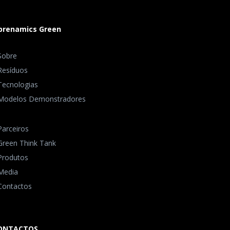
ibrenamics Green
Sobre
Resíduos
Tecnologias
Modelos Demonstradores
Parceiros
Green Think Tank
Produtos
Media
Contactos
ONTACTOS