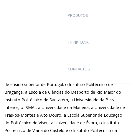
Humano
PRODUTOS
Parceiros Fibrenamics
THINK TANK
O Centro de Investigação em Saúde, Desporto e
Desenvolvimento Humano (CIDESD) é uma unidade de
investigação científica e de desenvolvimento tecnológico
acreditada pela Fundação para a Ciência e Tecnologia (FCT),
CONTACTOS
criada em 2007 e organizada num consórcio de dez instituições
de ensino superior de Portugal: o Instituto Politécnico de
Bragança, a Escola de Ciências do Desporto de Rio Maior do
Instituto Politécnico de Santarém, a Universidade da Beira
Interior, o ISMAI, a Universidade da Madeira, a Universidade de
Trás-os-Montes e Alto Douro, a Escola Superior de Educação
do Politécnico de Viseu, a Universidade de Évora, o Instituto
Politécnico de Viana do Castelo e o Instituto Politécnico da