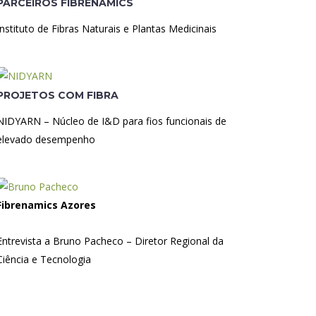
PARCEIROS FIBRENAMICS
Instituto de Fibras Naturais e Plantas Medicinais
PROJETOS COM FIBRA
NIDYARN – Núcleo de I&D para fios funcionais de
elevado desempenho
Fibrenamics Azores
Entrevista a Bruno Pacheco – Diretor Regional da
Ciência e Tecnologia