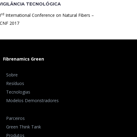
VIGILÂNCIA TECNOLÓGICA
rd
3
International Conference on Natural Fibers –
ICNF 2017
Fibrenamics Green
Sobre
Resíduos
Tecnologias
Modelos Demonstradores
Parceiros
Green Think Tank
Produtos