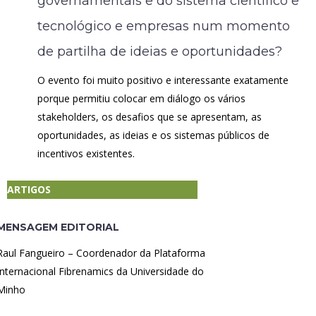
governamentais e do sistema científico e
tecnológico e empresas num momento
de partilha de ideias e oportunidades?
O evento foi muito positivo e interessante exatamente
porque permitiu colocar em diálogo os vários
stakeholders, os desafios que se apresentam, as
oportunidades, as ideias e os sistemas públicos de
incentivos existentes.
ARTIGOS
MENSAGEM EDITORIAL
Raul Fangueiro – Coordenador da Plataforma
Internacional Fibrenamics da Universidade do
Minho