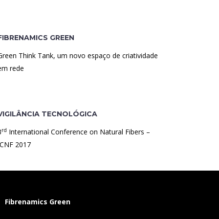
FIBRENAMICS GREEN
Green Think Tank, um novo espaço de criatividade
em rede
VIGILÂNCIA TECNOLÓGICA
rd
3
International Conference on Natural Fibers –
ICNF 2017
Fibrenamics Green