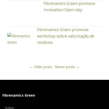
Fibrenamics Green promove
Innovation Open-day
Fibrenamics Green promove
workshop sobre valorização de
resíduos
←
Older posts
Newer posts
→
Fibrenamics Green
Sobre